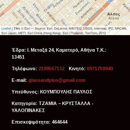
Leaflet
| Tiles © Esri — Source: Esri, DeLorme, NAVTEQ, USGS, Intermap, iPC, NRCAN,
Esri Japan, METI, Esri China (Hong Kong), Esri (Thailand), TomTom, 2012
Έδρα: Ι. Μεταξά 24, Καματερό,
Αθήνα
Τ.Κ.:
13451
Τηλέφωνο:
2109567132
Κινητό:
6971759940
E-mail:
glassandplus@gmail.com
Υπεύθυνος:
ΚΟΥΜΠΟΥΛΗΣ ΠΑΥΛΟΣ
Κατηγορία:
ΤΖΑΜΙΑ – ΚΡΥΣΤΑΛΛΑ -
ΥΑΛΟΠΙΝΑΚΕΣ
Επισκεψιμότητα:
464644