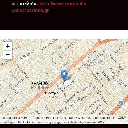
Ιστοσελίδα:
http://www.kouboulis-
constructions.gr
+
−
Leaflet
| Tiles © Esri — Source: Esri, DeLorme, NAVTEQ, USGS, Intermap, iPC, NRCAN,
Esri Japan, METI, Esri China (Hong Kong), Esri (Thailand), TomTom, 2012